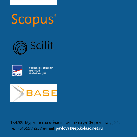
184209, Мурманская область г.Апатиты ул. Ферсмана, д. 24а.
тел. (81555)79257 e-mail:
pavlova@iep.kolasc.net.ru