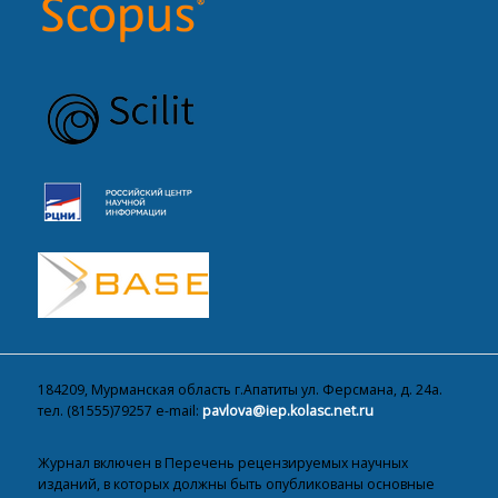
184209, Мурманская область г.Апатиты ул. Ферсмана, д. 24а.
тел. (81555)79257 e-mail:
pavlova@iep.kolasc.net.ru
Журнал включен в Перечень рецензируемых научных
изданий, в которых должны быть опубликованы основные