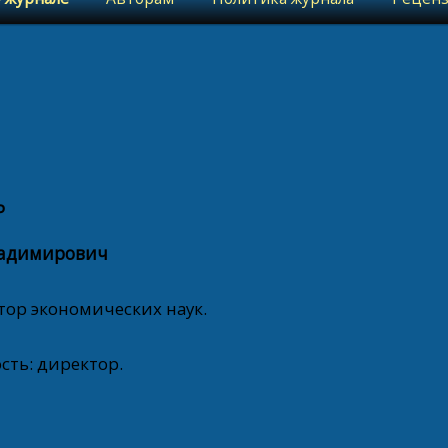
Р
ладимирович
тор экономических наук.
ть: директор.