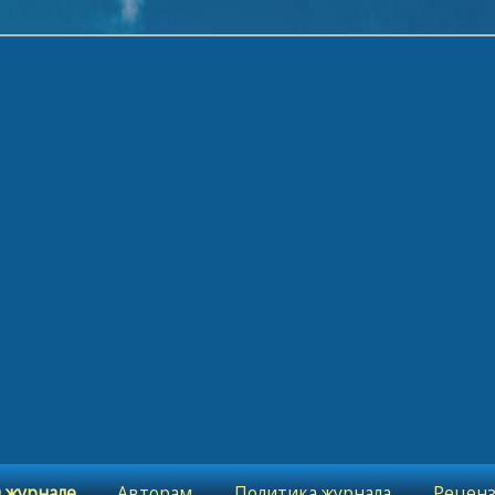
номического порядка"
рование экономического пор
 журнале
Авторам
Политика журнала
Рецен