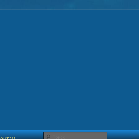
ядка
Поиск
зентам