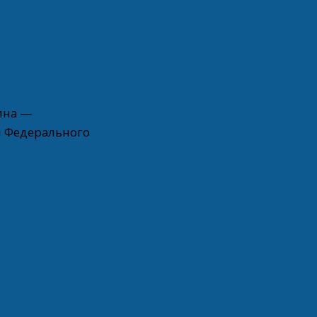
ина —
и Федерального