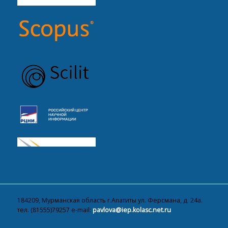
184209, Мурманская область г.Апатиты ул. Ферсмана, д. 24а.
тел. (81555)79257 e-mail:
pavlova@iep.kolasc.net.ru