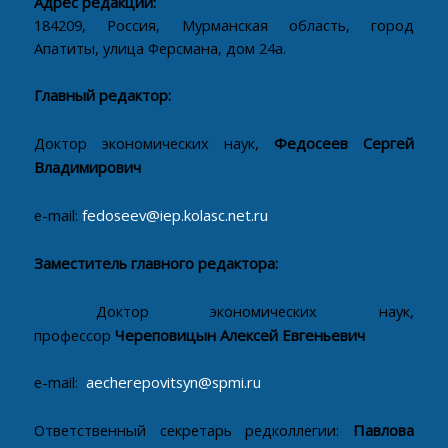
Адрес редакции:
184209, Россия, Мурманская область, город
Апатиты, улица Ферсмана, дом 24а.
Главный редактор:
Доктор экономических наук,
Федосеев Сергей
Владимирович
e-mail:
fedoseev@iep.kolasc.net.ru
Заместитель главного редактора:
Доктор экономических наук,
профессор
Череповицын Алексей Евгеньевич
e-mail:
aecherepovitsyn@spmi.ru
Ответственный секретарь редколлегии:
Павлова