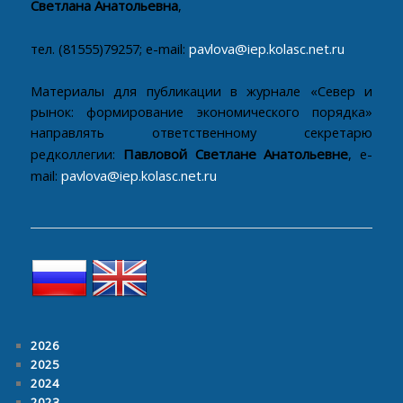
Светлана Анатольевна
,
тел. (81555)79257; e-mail:
pavlova@iep.kolasc.net.ru
Материалы для публикации в журнале «Север и
рынок: формирование экономического порядка»
направлять ответственному секретарю
редколлегии:
Павловой Светлане Анатольевне
, e-
mail:
pavlova@iep.kolasc.net.ru
2026
2025
2024
2023